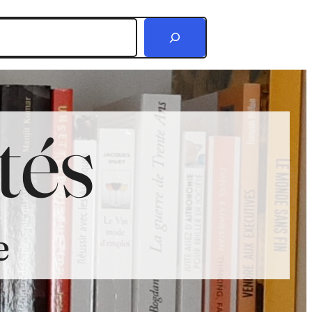
r
tés
e