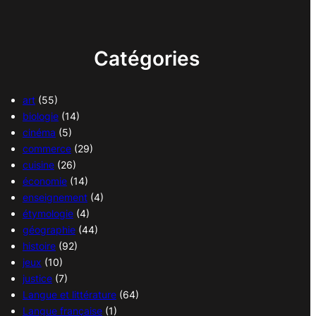
Catégories
art
(55)
biologie
(14)
cinéma
(5)
commerce
(29)
cuisine
(26)
économie
(14)
enseignement
(4)
étymologie
(4)
géographie
(44)
histoire
(92)
jeux
(10)
justice
(7)
Langue et littérature
(64)
Langue française
(1)