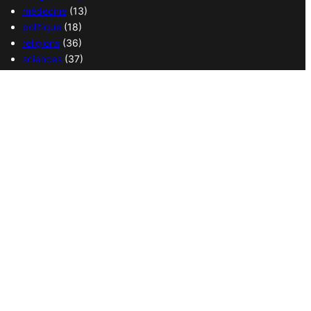
médecine
(13)
politique
(18)
religions
(36)
sciences
(37)
sport
(38)
transport
(14)
vie quotidienne
(21)