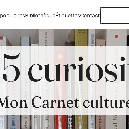
Recherche
 populaires
Bibliothèque
Étiquettes
Contact
5 curiosi
Mon Carnet cultur