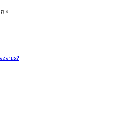
g ».
Lazarus?