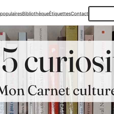
Recherche
 populaires
Bibliothèque
Étiquettes
Contact
5 curiosi
Mon Carnet cultur