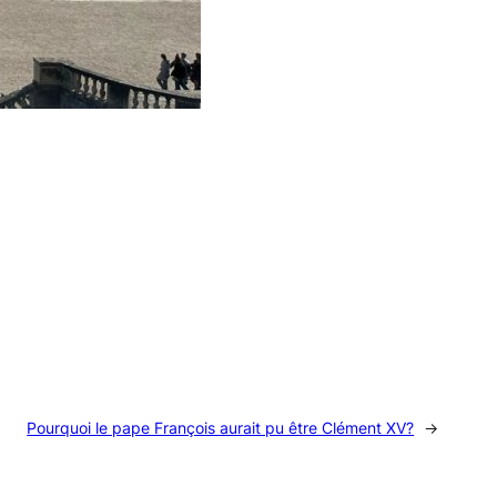
Pourquoi le pape François aurait pu être Clément XV?
→