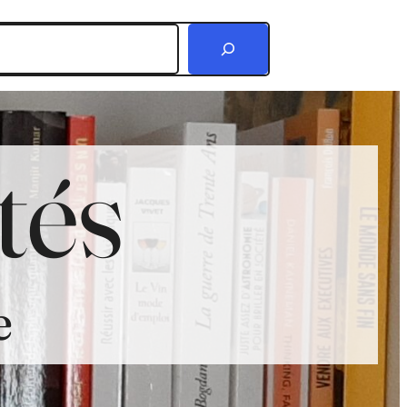
r
tés
e