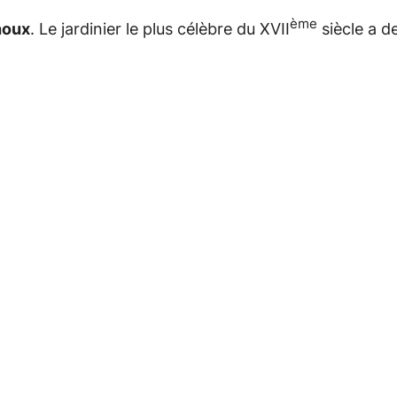
ème
houx
. Le jardinier le plus célèbre du XVII
siècle a d