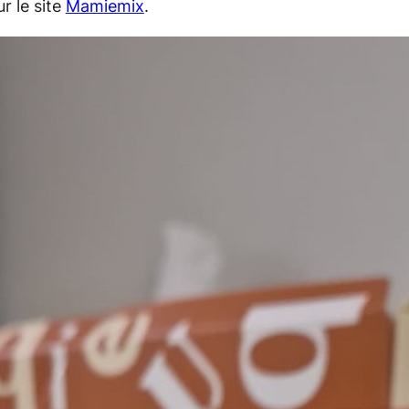
ur le site
Mamiemix
.