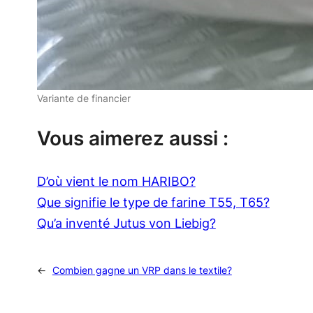
Variante de financier
Vous aimerez aussi :
D’où vient le nom HARIBO?
Que signifie le type de farine T55, T65?
Qu’a inventé Jutus von Liebig?
←
Combien gagne un VRP dans le textile?