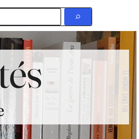
r
tés
e