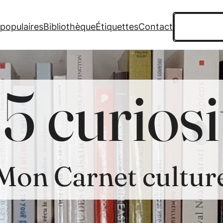
Recherche
 populaires
Bibliothèque
Étiquettes
Contact
5 curiosi
Mon Carnet cultur