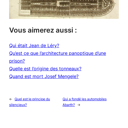
Vous aimerez aussi :
Qui était Jean de Léry?
Qu’est ce que l’architecture panoptique d’une
prison?
Quelle est l’origine des tonneaux?
Quand est mort Josef Mengele?
←
Quel est le principe du
Qui a fondé les automobiles
silencieux?
Abarth?
→