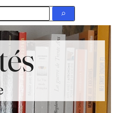
r
tés
e