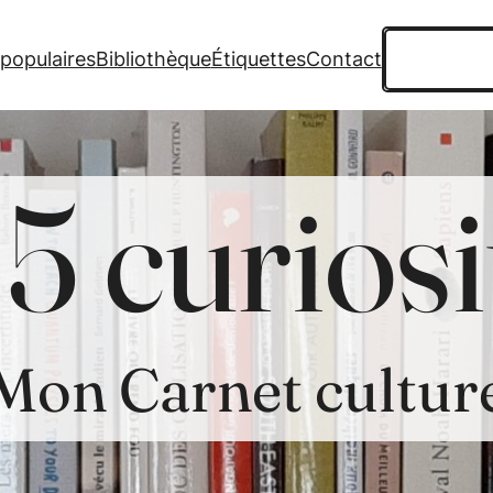
Recherche
 populaires
Bibliothèque
Étiquettes
Contact
5 curiosi
Mon Carnet cultur