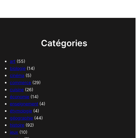
Catégories
art
(55)
biologie
(14)
cinéma
(5)
commerce
(29)
cuisine
(26)
économie
(14)
enseignement
(4)
étymologie
(4)
géographie
(44)
histoire
(92)
jeux
(10)