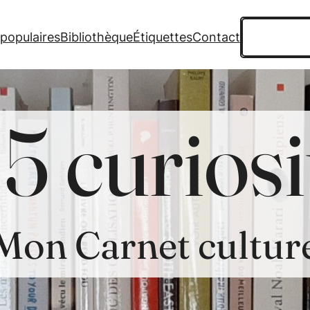
Recherche
 populaires
Bibliothèque
Étiquettes
Contact
5 curiosi
Mon Carnet cultur