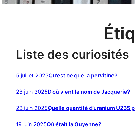
Éti
Liste des curiosités
5 juillet 2025
Qu’est ce que la pervitine?
28 juin 2025
D’où vient le nom de Jacquerie?
23 juin 2025
Quelle quantité d’uranium U235 
19 juin 2025
Où était la Guyenne?