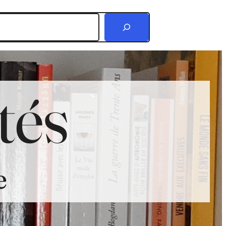
r
tés
e