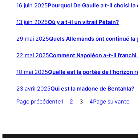
16 juin 2025
Pourquoi De Gaulle a t-il choisi la
13 juin 2025
Où y a t-il un vitrail Pétain?
29 mai 2025
Quels Allemands ont continué la 
22 mai 2025
Comment Napoléon a-t-il franchi 
10 mai 2025
Quelle est la portée de l’horizon 
23 avril 2025
Qui est la madone de Bentahla?
Page précédente
1
2
3
4
Page suivante