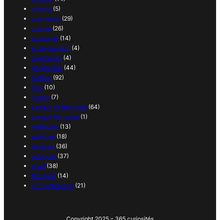
cinéma
(5)
commerce
(29)
cuisine
(26)
économie
(14)
enseignement
(4)
étymologie
(4)
géographie
(44)
histoire
(92)
jeux
(10)
justice
(7)
Langue et littérature
(64)
Langue française
(1)
médecine
(13)
politique
(18)
religions
(36)
sciences
(37)
sport
(38)
transport
(14)
vie quotidienne
(21)
Copyright 2025 – 365 curiosités