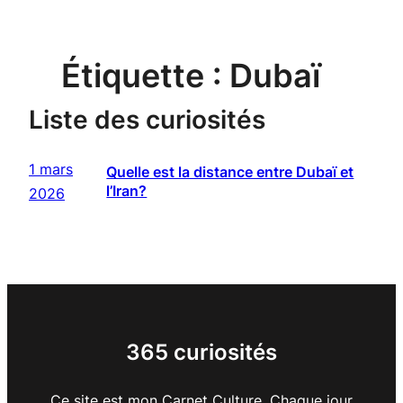
Étiquette :
Dubaï
Liste des curiosités
1 mars
Quelle est la distance entre Dubaï et
l’Iran?
2026
365 curiosités
Ce site est mon Carnet Culture. Chaque jour