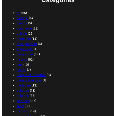
art
(55)
biologie
(14)
cinéma
(5)
commerce
(29)
cuisine
(26)
économie
(14)
enseignement
(4)
étymologie
(4)
géographie
(44)
histoire
(92)
jeux
(10)
justice
(7)
Langue et littérature
(64)
Langue française
(1)
médecine
(13)
politique
(18)
religions
(36)
sciences
(37)
sport
(38)
transport
(14)