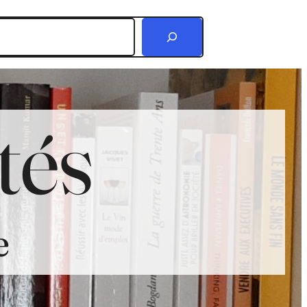
r
tés
e