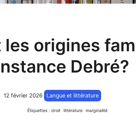
 les origines fam
nstance Debré?
12 février 2026
Langue et littérature
Étiquettes :
droit
littérature
marginalité