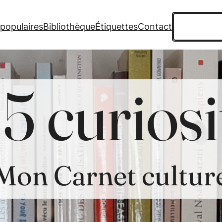
Recherche
 populaires
Bibliothèque
Étiquettes
Contact
5 curiosi
Mon Carnet cultur