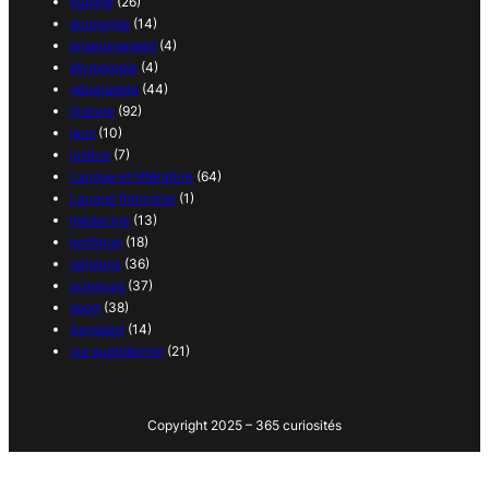
cuisine
(26)
économie
(14)
enseignement
(4)
étymologie
(4)
géographie
(44)
histoire
(92)
jeux
(10)
justice
(7)
Langue et littérature
(64)
Langue française
(1)
médecine
(13)
politique
(18)
religions
(36)
sciences
(37)
sport
(38)
transport
(14)
vie quotidienne
(21)
Copyright 2025 – 365 curiosités