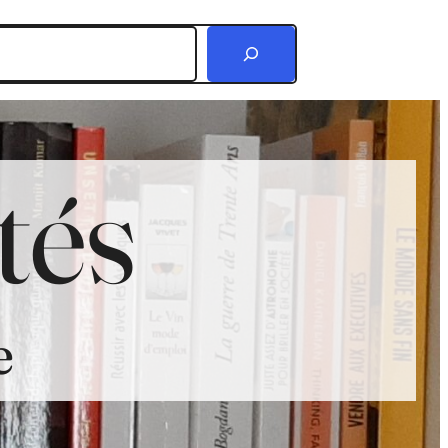
r
tés
e