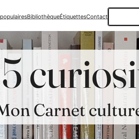
Recherche
 populaires
Bibliothèque
Étiquettes
Contact
5 curiosi
Mon Carnet cultur