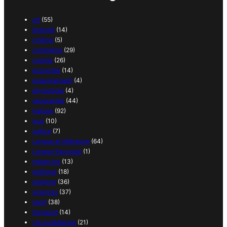
art
(55)
biologie
(14)
cinéma
(5)
commerce
(29)
cuisine
(26)
économie
(14)
enseignement
(4)
étymologie
(4)
géographie
(44)
histoire
(92)
jeux
(10)
justice
(7)
Langue et littérature
(64)
Langue française
(1)
médecine
(13)
politique
(18)
religions
(36)
sciences
(37)
sport
(38)
transport
(14)
vie quotidienne
(21)