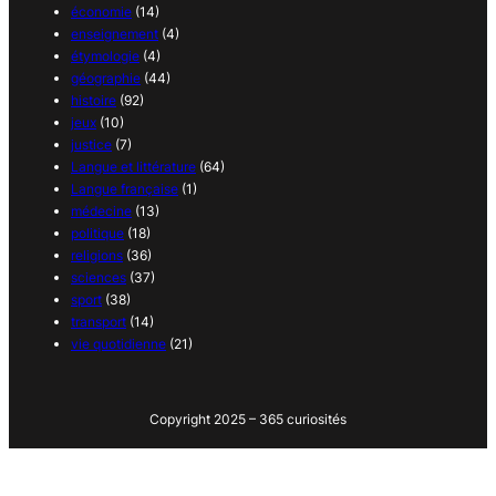
économie
(14)
enseignement
(4)
étymologie
(4)
géographie
(44)
histoire
(92)
jeux
(10)
justice
(7)
Langue et littérature
(64)
Langue française
(1)
médecine
(13)
politique
(18)
religions
(36)
sciences
(37)
sport
(38)
transport
(14)
vie quotidienne
(21)
Copyright 2025 – 365 curiosités