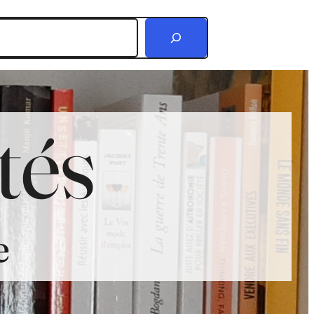
r
tés
e