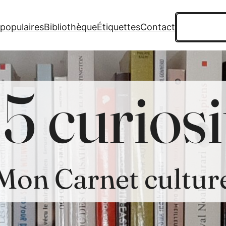
Recherche
 populaires
Bibliothèque
Étiquettes
Contact
5 curiosi
Mon Carnet cultur