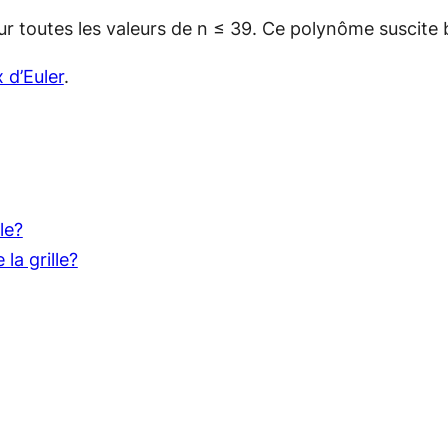
toutes les valeurs de n ≤ 39. Ce polynôme suscite 
 d’Euler
.
le?
 la grille?