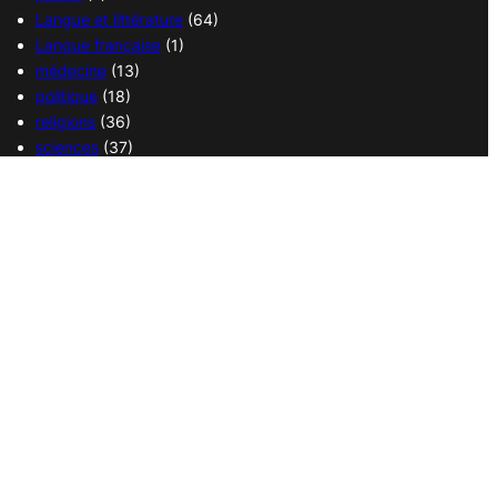
Langue et littérature
(64)
Langue française
(1)
médecine
(13)
politique
(18)
religions
(36)
sciences
(37)
sport
(38)
transport
(14)
vie quotidienne
(21)