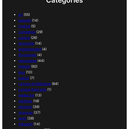
Catégories
art
(55)
biologie
(14)
cinéma
(5)
commerce
(29)
cuisine
(26)
économie
(14)
enseignement
(4)
étymologie
(4)
géographie
(44)
histoire
(92)
jeux
(10)
justice
(7)
Langue et littérature
(64)
Langue française
(1)
médecine
(13)
politique
(18)
religions
(36)
sciences
(37)
sport
(38)
transport
(14)