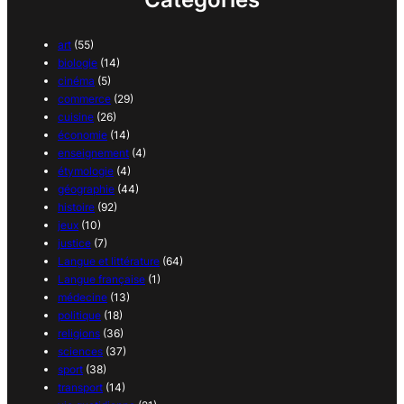
art
(55)
biologie
(14)
cinéma
(5)
commerce
(29)
cuisine
(26)
économie
(14)
enseignement
(4)
étymologie
(4)
géographie
(44)
histoire
(92)
jeux
(10)
justice
(7)
Langue et littérature
(64)
Langue française
(1)
médecine
(13)
politique
(18)
religions
(36)
sciences
(37)
sport
(38)
transport
(14)