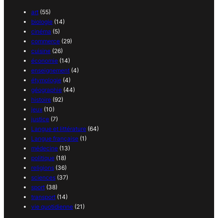
art
(55)
biologie
(14)
cinéma
(5)
commerce
(29)
cuisine
(26)
économie
(14)
enseignement
(4)
étymologie
(4)
géographie
(44)
histoire
(92)
jeux
(10)
justice
(7)
Langue et littérature
(64)
Langue française
(1)
médecine
(13)
politique
(18)
religions
(36)
sciences
(37)
sport
(38)
transport
(14)
vie quotidienne
(21)