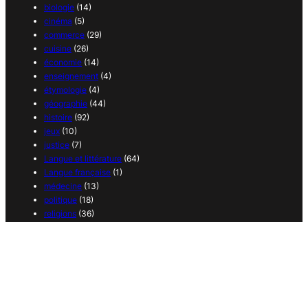
biologie
(14)
cinéma
(5)
commerce
(29)
cuisine
(26)
économie
(14)
enseignement
(4)
étymologie
(4)
géographie
(44)
histoire
(92)
jeux
(10)
justice
(7)
Langue et littérature
(64)
Langue française
(1)
médecine
(13)
politique
(18)
religions
(36)
sciences
(37)
sport
(38)
transport
(14)
vie quotidienne
(21)