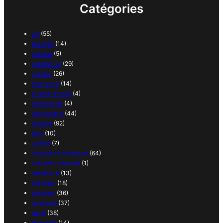
Catégories
art
(55)
biologie
(14)
cinéma
(5)
commerce
(29)
cuisine
(26)
économie
(14)
enseignement
(4)
étymologie
(4)
géographie
(44)
histoire
(92)
jeux
(10)
justice
(7)
Langue et littérature
(64)
Langue française
(1)
médecine
(13)
politique
(18)
religions
(36)
sciences
(37)
sport
(38)
transport
(14)