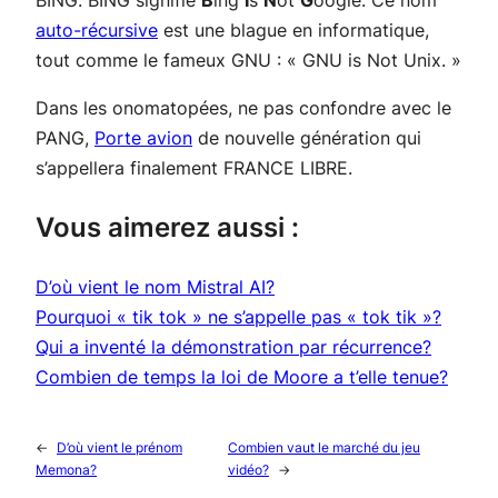
BING. BING signifie
B
ing
I
s
N
ot
G
oogle
. Ce nom
auto-récursive
est une blague en informatique,
tout comme le fameux GNU : « GNU is Not Unix. »
Dans les onomatopées, ne pas confondre avec le
PANG,
Porte avion
de nouvelle génération qui
s’appellera finalement FRANCE LIBRE.
Vous aimerez aussi :
D’où vient le nom Mistral AI?
Pourquoi « tik tok » ne s’appelle pas « tok tik »?
Qui a inventé la démonstration par récurrence?
Combien de temps la loi de Moore a t’elle tenue?
←
D’où vient le prénom
Combien vaut le marché du jeu
Memona?
vidéo?
→