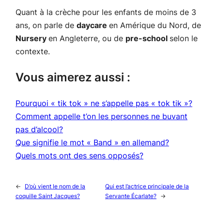
Quant à la crèche pour les enfants de moins de 3
ans, on parle de
daycare
en Amérique du Nord, de
Nursery
en Angleterre, ou de
pre-school
selon le
contexte.
Vous aimerez aussi :
Pourquoi « tik tok » ne s’appelle pas « tok tik »?
Comment appelle t’on les personnes ne buvant
pas d’alcool?
Que signifie le mot « Band » en allemand?
Quels mots ont des sens opposés?
←
D’où vient le nom de la
Qui est l’actrice principale de la
coquille Saint Jacques?
Servante Écarlate?
→