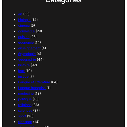
art
(55)
biologie
(14)
cinéma
(5)
commerce
(29)
cuisine
(26)
économie
(14)
enseignement
(4)
étymologie
(4)
géographie
(44)
histoire
(92)
jeux
(10)
justice
(7)
Langue et littérature
(64)
Langue française
(1)
médecine
(13)
politique
(18)
religions
(36)
sciences
(37)
sport
(38)
transport
(14)