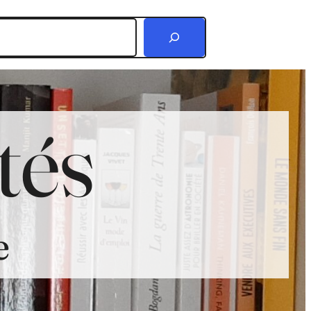
r
tés
e