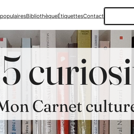
Recherche
 populaires
Bibliothèque
Étiquettes
Contact
5 curiosi
Mon Carnet cultur