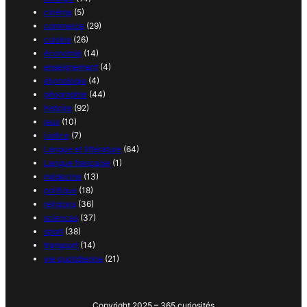
cinéma
(5)
commerce
(29)
cuisine
(26)
économie
(14)
enseignement
(4)
étymologie
(4)
géographie
(44)
histoire
(92)
jeux
(10)
justice
(7)
Langue et littérature
(64)
Langue française
(1)
médecine
(13)
politique
(18)
religions
(36)
sciences
(37)
sport
(38)
transport
(14)
vie quotidienne
(21)
Copyright 2025 – 365 curiosités