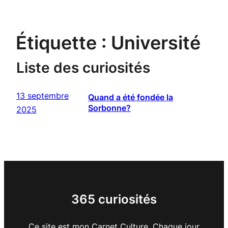
Étiquette :
Université
Liste des curiosités
13 septembre
Quand a été fondée la
Sorbonne?
2025
365 curiosités
Ce site est mon Carnet Culture. Chaque jour