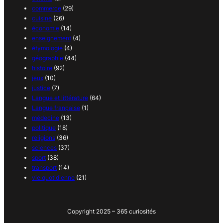
commerce
(29)
cuisine
(26)
économie
(14)
enseignement
(4)
étymologie
(4)
géographie
(44)
histoire
(92)
jeux
(10)
justice
(7)
Langue et littérature
(64)
Langue française
(1)
médecine
(13)
politique
(18)
religions
(36)
sciences
(37)
sport
(38)
transport
(14)
vie quotidienne
(21)
Copyright 2025 – 365 curiosités