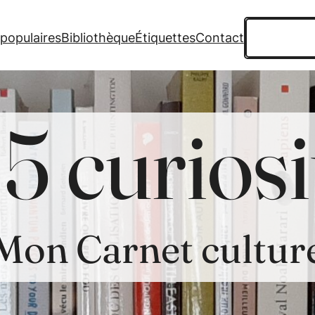
Recherche
 populaires
Bibliothèque
Étiquettes
Contact
5 curiosi
Mon Carnet cultur