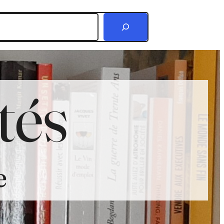
r
tés
e