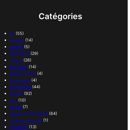
Catégories
art
(55)
biologie
(14)
cinéma
(5)
commerce
(29)
cuisine
(26)
économie
(14)
enseignement
(4)
étymologie
(4)
géographie
(44)
histoire
(92)
jeux
(10)
justice
(7)
Langue et littérature
(64)
Langue française
(1)
médecine
(13)