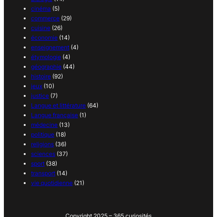
cinéma
(5)
commerce
(29)
cuisine
(26)
économie
(14)
enseignement
(4)
étymologie
(4)
géographie
(44)
histoire
(92)
jeux
(10)
justice
(7)
Langue et littérature
(64)
Langue française
(1)
médecine
(13)
politique
(18)
religions
(36)
sciences
(37)
sport
(38)
transport
(14)
vie quotidienne
(21)
Copyright 2025 – 365 curiosités