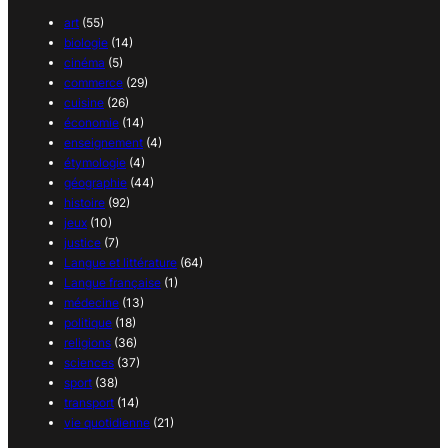
art
(55)
biologie
(14)
cinéma
(5)
commerce
(29)
cuisine
(26)
économie
(14)
enseignement
(4)
étymologie
(4)
géographie
(44)
histoire
(92)
jeux
(10)
justice
(7)
Langue et littérature
(64)
Langue française
(1)
médecine
(13)
politique
(18)
religions
(36)
sciences
(37)
sport
(38)
transport
(14)
vie quotidienne
(21)