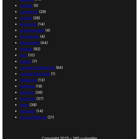
cinéma
(5)
commerce
(29)
cuisine
(26)
économie
(14)
enseignement
(4)
étymologie
(4)
géographie
(44)
histoire
(92)
jeux
(10)
justice
(7)
Langue et littérature
(64)
Langue française
(1)
médecine
(13)
politique
(18)
religions
(36)
sciences
(37)
sport
(38)
transport
(14)
vie quotidienne
(21)
Copyright 2025 – 365 curiosités