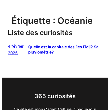
Étiquette :
Océanie
Liste des curiosités
4 février
Quelle est la capitale des îles Fidji? Sa
pluviométrie?
2025
365 curiosités
Ce site est mon Carnet Culture. Chaque jour