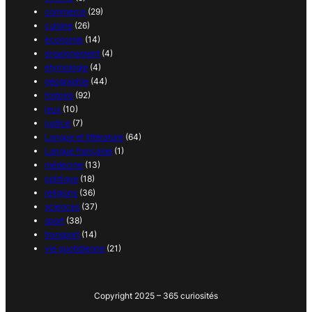
commerce
(29)
cuisine
(26)
économie
(14)
enseignement
(4)
étymologie
(4)
géographie
(44)
histoire
(92)
jeux
(10)
justice
(7)
Langue et littérature
(64)
Langue française
(1)
médecine
(13)
politique
(18)
religions
(36)
sciences
(37)
sport
(38)
transport
(14)
vie quotidienne
(21)
Copyright 2025 – 365 curiosités