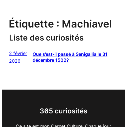
Étiquette :
Machiavel
Liste des curiosités
2 février
Que s’est-il passé à Senigallia le 31
décembre 1502?
2026
365 curiosités
Ce site est mon Carnet Culture. Chaque jour