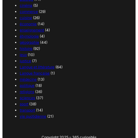
cinéma
(5)
commerce
(29)
cuisine
(26)
économie
(14)
enseignement
(4)
étymologie
(4)
géographie
(44)
histoire
(92)
jeux
(10)
justice
(7)
Langue et littérature
(64)
Langue française
(1)
médecine
(13)
politique
(18)
religions
(36)
sciences
(37)
sport
(38)
transport
(14)
vie quotidienne
(21)
Copyright 2025 – 365 curiosités