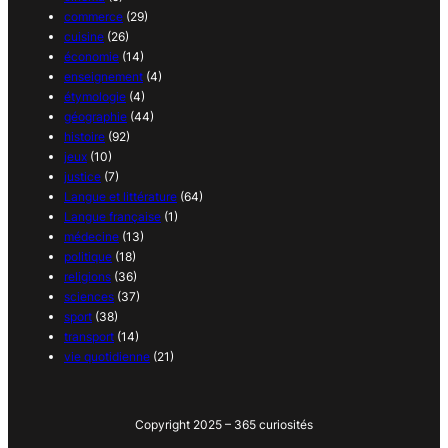
commerce
(29)
cuisine
(26)
économie
(14)
enseignement
(4)
étymologie
(4)
géographie
(44)
histoire
(92)
jeux
(10)
justice
(7)
Langue et littérature
(64)
Langue française
(1)
médecine
(13)
politique
(18)
religions
(36)
sciences
(37)
sport
(38)
transport
(14)
vie quotidienne
(21)
Copyright 2025 – 365 curiosités