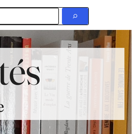
r
tés
e