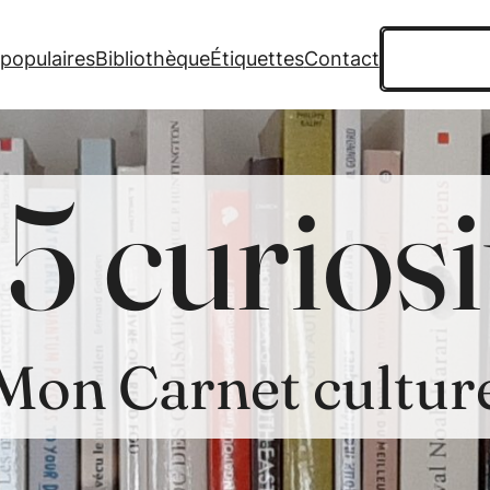
Recherche
 populaires
Bibliothèque
Étiquettes
Contact
5 curiosi
Mon Carnet cultur