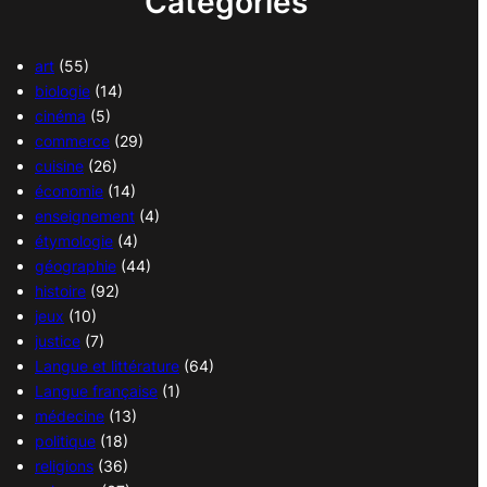
Catégories
art
(55)
biologie
(14)
cinéma
(5)
commerce
(29)
cuisine
(26)
économie
(14)
enseignement
(4)
étymologie
(4)
géographie
(44)
histoire
(92)
jeux
(10)
justice
(7)
Langue et littérature
(64)
Langue française
(1)
médecine
(13)
politique
(18)
religions
(36)