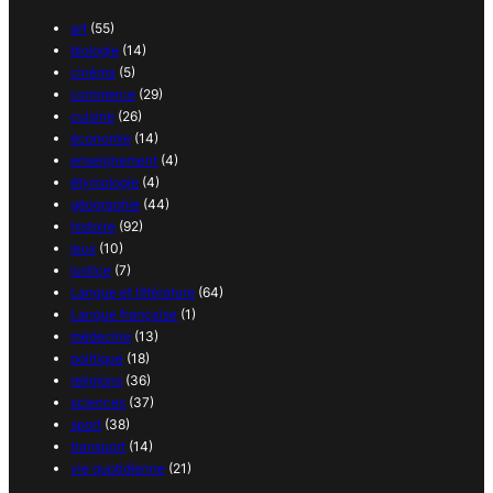
art
(55)
biologie
(14)
cinéma
(5)
commerce
(29)
cuisine
(26)
économie
(14)
enseignement
(4)
étymologie
(4)
géographie
(44)
histoire
(92)
jeux
(10)
justice
(7)
Langue et littérature
(64)
Langue française
(1)
médecine
(13)
politique
(18)
religions
(36)
sciences
(37)
sport
(38)
transport
(14)
vie quotidienne
(21)