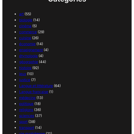
art
(55)
biologie
(14)
cinéma
(5)
commerce
(29)
cuisine
(26)
économie
(14)
enseignement
(4)
étymologie
(4)
géographie
(44)
histoire
(92)
jeux
(10)
justice
(7)
Langue et littérature
(64)
Langue française
(1)
médecine
(13)
politique
(18)
religions
(36)
sciences
(37)
sport
(38)
transport
(14)
vie quotidienne
(21)