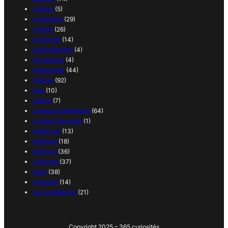
cinéma
(5)
commerce
(29)
cuisine
(26)
économie
(14)
enseignement
(4)
étymologie
(4)
géographie
(44)
histoire
(92)
jeux
(10)
justice
(7)
Langue et littérature
(64)
Langue française
(1)
médecine
(13)
politique
(18)
religions
(36)
sciences
(37)
sport
(38)
transport
(14)
vie quotidienne
(21)
Copyright 2025 – 365 curiosités