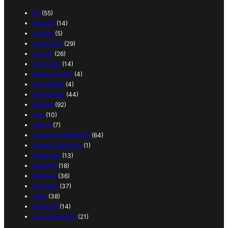
art
(55)
biologie
(14)
cinéma
(5)
commerce
(29)
cuisine
(26)
économie
(14)
enseignement
(4)
étymologie
(4)
géographie
(44)
histoire
(92)
jeux
(10)
justice
(7)
Langue et littérature
(64)
Langue française
(1)
médecine
(13)
politique
(18)
religions
(36)
sciences
(37)
sport
(38)
transport
(14)
vie quotidienne
(21)