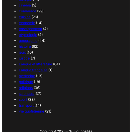
cinéma
(5)
commerce
(29)
cuisine
(26)
économie
(14)
enseignement
(4)
étymologie
(4)
géographie
(44)
histoire
(92)
jeux
(10)
justice
(7)
Langue et littérature
(64)
Langue française
(1)
médecine
(13)
politique
(18)
religions
(36)
sciences
(37)
sport
(38)
transport
(14)
vie quotidienne
(21)
Copyright 2025 – 365 curiosités