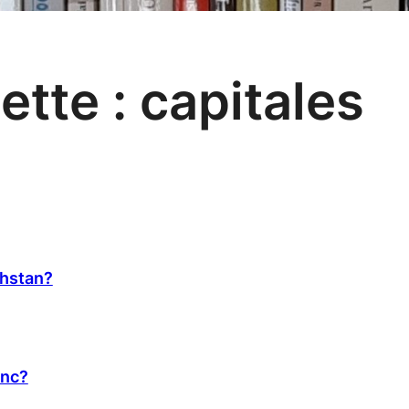
ette :
capitales
khstan?
anc?