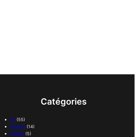
Catégories
art
(55)
biologie
(14)
cinéma
(5)