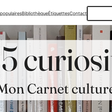
Recherche
 populaires
Bibliothèque
Étiquettes
Contact
5 curiosi
Mon Carnet cultur