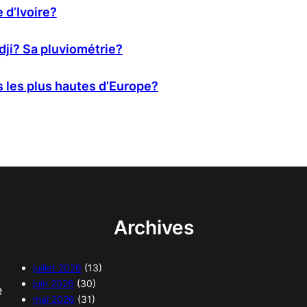
e d’Ivoire?
idji? Sa pluviométrie?
es les plus hautes d’Europe?
Archives
juillet 2026
(13)
juin 2026
(30)
e
mai 2026
(31)