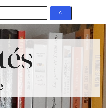
r
tés
e