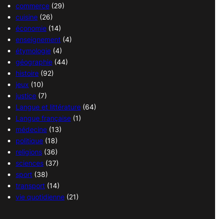
commerce
(29)
cuisine
(26)
économie
(14)
enseignement
(4)
étymologie
(4)
géographie
(44)
histoire
(92)
jeux
(10)
justice
(7)
Langue et littérature
(64)
Langue française
(1)
médecine
(13)
politique
(18)
religions
(36)
sciences
(37)
sport
(38)
transport
(14)
vie quotidienne
(21)