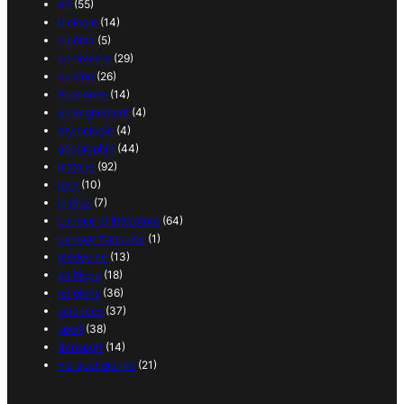
art
(55)
biologie
(14)
cinéma
(5)
commerce
(29)
cuisine
(26)
économie
(14)
enseignement
(4)
étymologie
(4)
géographie
(44)
histoire
(92)
jeux
(10)
justice
(7)
Langue et littérature
(64)
Langue française
(1)
médecine
(13)
politique
(18)
religions
(36)
sciences
(37)
sport
(38)
transport
(14)
vie quotidienne
(21)