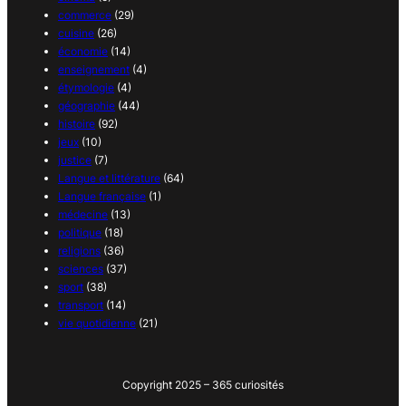
commerce
(29)
cuisine
(26)
économie
(14)
enseignement
(4)
étymologie
(4)
géographie
(44)
histoire
(92)
jeux
(10)
justice
(7)
Langue et littérature
(64)
Langue française
(1)
médecine
(13)
politique
(18)
religions
(36)
sciences
(37)
sport
(38)
transport
(14)
vie quotidienne
(21)
Copyright 2025 – 365 curiosités