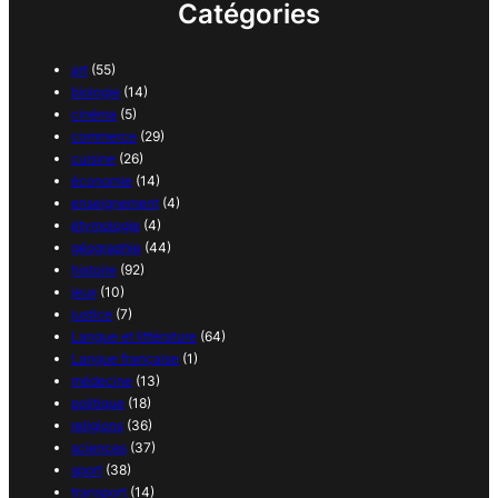
Catégories
art
(55)
biologie
(14)
cinéma
(5)
commerce
(29)
cuisine
(26)
économie
(14)
enseignement
(4)
étymologie
(4)
géographie
(44)
histoire
(92)
jeux
(10)
justice
(7)
Langue et littérature
(64)
Langue française
(1)
médecine
(13)
politique
(18)
religions
(36)
sciences
(37)
sport
(38)
transport
(14)