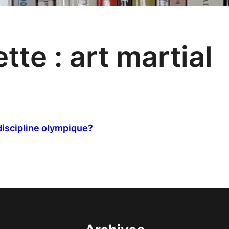
ette :
art martial
discipline olympique?