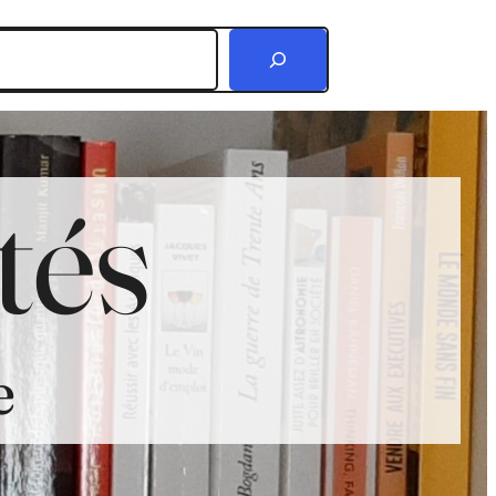
r
tés
e