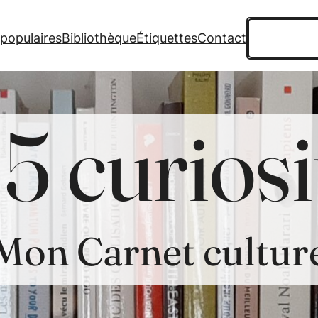
Recherche
 populaires
Bibliothèque
Étiquettes
Contact
5 curiosi
Mon Carnet cultur