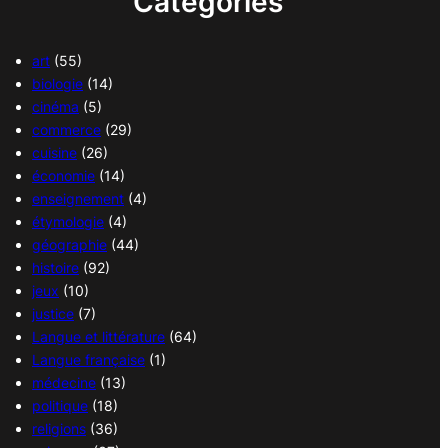
Catégories
art
(55)
biologie
(14)
cinéma
(5)
commerce
(29)
cuisine
(26)
économie
(14)
enseignement
(4)
étymologie
(4)
géographie
(44)
histoire
(92)
jeux
(10)
justice
(7)
Langue et littérature
(64)
Langue française
(1)
médecine
(13)
politique
(18)
religions
(36)