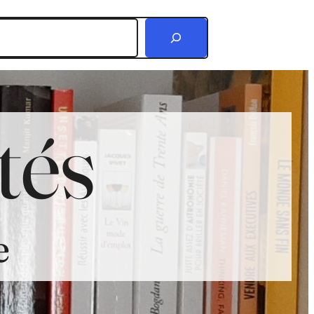
r
tés
e