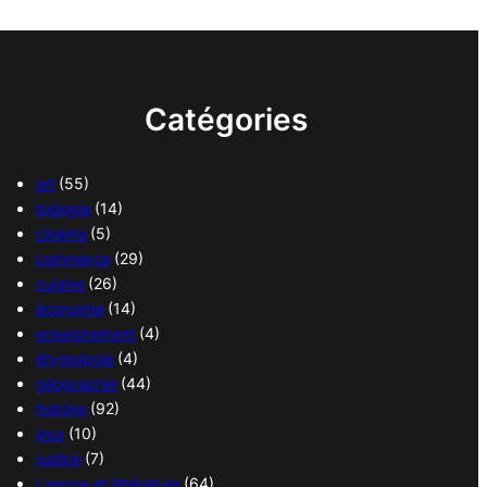
Catégories
art
(55)
biologie
(14)
cinéma
(5)
commerce
(29)
cuisine
(26)
économie
(14)
enseignement
(4)
étymologie
(4)
géographie
(44)
histoire
(92)
jeux
(10)
justice
(7)
Langue et littérature
(64)