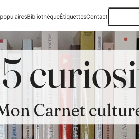
Recherche
 populaires
Bibliothèque
Étiquettes
Contact
5 curiosi
Mon Carnet cultur