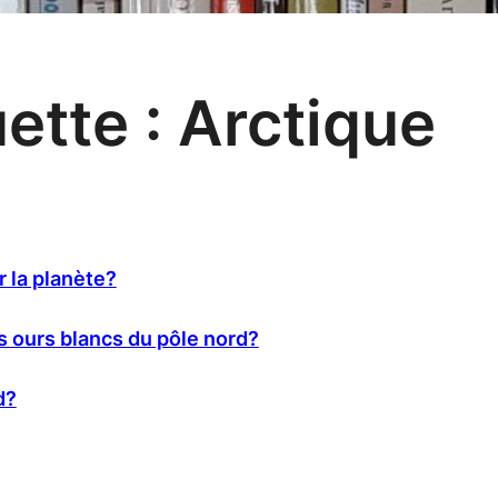
uette :
Arctique
r la planète?
s ours blancs du pôle nord?
d?