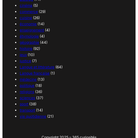
cinéma
(5)
commerce
(29)
cuisine
(26)
économie
(14)
enseignement
(4)
étymologie
(4)
géographie
(44)
histoire
(92)
jeux
(10)
justice
(7)
Langue et littérature
(64)
Langue française
(1)
médecine
(13)
politique
(18)
religions
(36)
sciences
(37)
sport
(38)
transport
(14)
vie quotidienne
(21)
Copyright 2025 – 365 curiosités