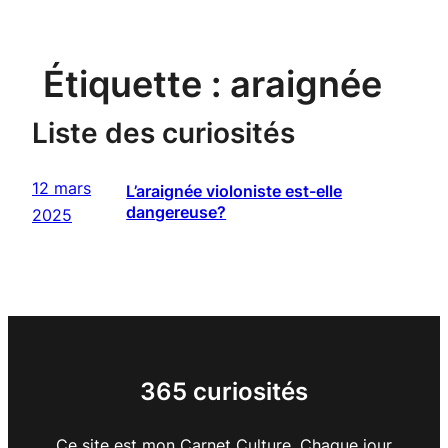
Étiquette :
araignée
Liste des curiosités
12 mars
L’araignée violoniste est-elle
dangereuse?
2025
365 curiosités
Ce site est mon Carnet Culture. Chaque jour