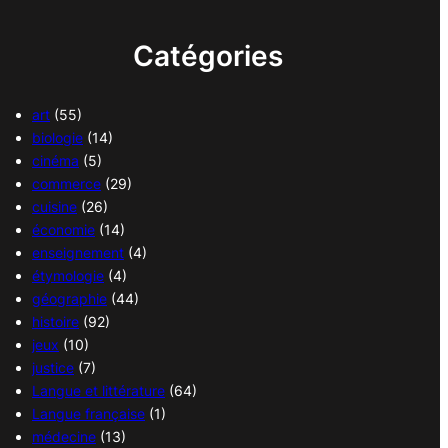
Catégories
art
(55)
biologie
(14)
cinéma
(5)
commerce
(29)
cuisine
(26)
économie
(14)
enseignement
(4)
étymologie
(4)
géographie
(44)
histoire
(92)
jeux
(10)
justice
(7)
Langue et littérature
(64)
Langue française
(1)
médecine
(13)