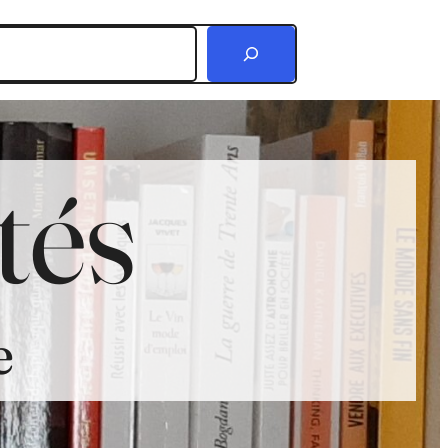
r
tés
e