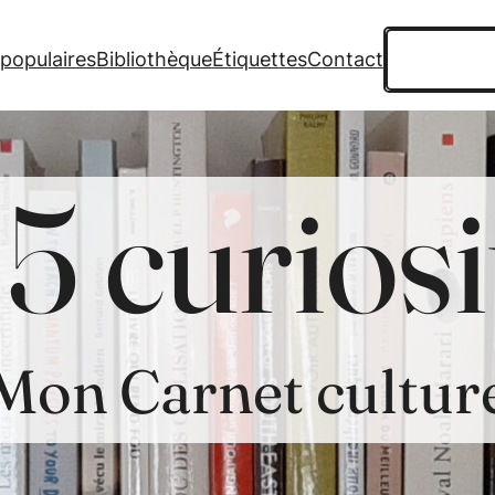
Recherche
 populaires
Bibliothèque
Étiquettes
Contact
5 curiosi
Mon Carnet cultur