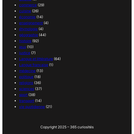
commerce
(29)
cuisine
(26)
économie
(14)
enseignement
(4)
étymologie
(4)
géographie
(44)
histoire
(92)
jeux
(10)
justice
(7)
Langue et littérature
(64)
Langue française
(1)
médecine
(13)
politique
(18)
religions
(36)
sciences
(37)
sport
(38)
transport
(14)
vie quotidienne
(21)
Copyright 2025 – 365 curiosités