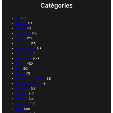
Catégories
art
(55)
biologie
(14)
cinéma
(5)
commerce
(29)
cuisine
(26)
économie
(14)
enseignement
(4)
étymologie
(4)
géographie
(44)
histoire
(92)
jeux
(10)
justice
(7)
Langue et littérature
(64)
Langue française
(1)
médecine
(13)
politique
(18)
religions
(36)
sciences
(37)
sport
(38)